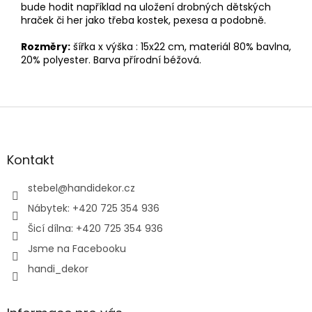
bude hodit například na uložení drobných dětských
hraček či her jako třeba kostek, pexesa a podobně.
Rozměry:
šířka x výška : 15x22 cm, materiál 80% bavlna,
20% polyester. Barva přírodní béžová.
Z
á
p
a
Kontakt
t
í
stebel
@
handidekor.cz
Nábytek: +420 725 354 936
Šicí dílna: +420 725 354 936
Jsme na Facebooku
handi_dekor