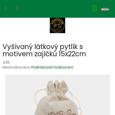
Přejít
na
NÁKUP
obsah
KOŠÍK
Vyšívaný látkový pytlík s
motivem zajíčků 15x22cm
438
Průměrné
Neohodnoceno
Podrobnosti hodnocení
hodnocení
produktu
je
0,0
z
5
hvězdiček.