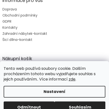
Informace pro vás
Doprava
Obchodní podmínky
GDPR
Kontakty
Zahradní nábytek-kontakt
Šicí dílna-kontakt
Nákupní košík
Tento web používá soubory cookie. Dalším
0
KS /
0 KČ
procházením tohoto webu vyjadřujete souhlas s
jejich používáním.. Více informací
zde
.
Vytvořil Shoptet
Nastavení
Copyright 2026
Handidekor
. Všechna práva vyhrazena.
Upravit
Odmítnout
Souhlasím
nastavení cookies