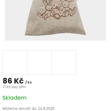
86 Kč
/ ks
71 Kč bez DPH
Měrná
Skladem
cena:
Můžeme doručit do:
24.8.2026