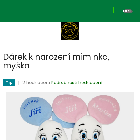
Přejít
na
NÁKUP
obsah
KOŠÍK
Dárek k narození miminka,
myška
Průměrné
2 hodnocení
Podrobnosti hodnocení
Tip
hodnocení
produktu
je
5,0
z
5
hvězdiček.