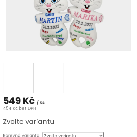
549 Kč
/ ks
454 Kč bez DPH
Měrná
Zvolte variantu
cena:
Barevná varianta