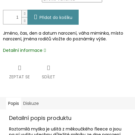
Přidat do košíku
Jméno, čas, den a datum narození, váha miminka, místo
narození, jména rodičů vložte do poznámky výše.
Detailní informace
ZEPTAT SE
SDÍLET
Popis
Diskuze
Detailní popis produktu
Roztomilá myška je ušitá z měkoučkého fleece a jsou
na ní vyšity všechny důležité milníky ze dne narození