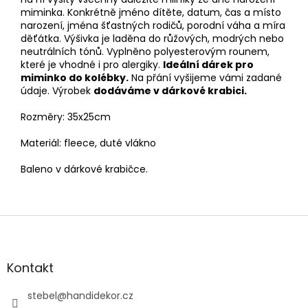
miminka. Konkrétně jméno dítěte, datum, čas a místo
narození, jména šťastných rodičů, porodní váha a míra
děťátka. Výšivka je laděna do růžových, modrých nebo
neutrálních tónů. Vyplněno polyesterovým rounem,
které je vhodné i pro alergiky.
Ideální dárek pro
miminko do kolébky.
Na přání vyšijeme vámi zadané
údaje. Výrobek
dodáváme v dárkové krabici.
Rozměry: 35x25cm
Materiál: fleece, duté vlákno
Baleno v dárkové krabičce.
Z
á
p
a
Kontakt
t
í
stebel
@
handidekor.cz