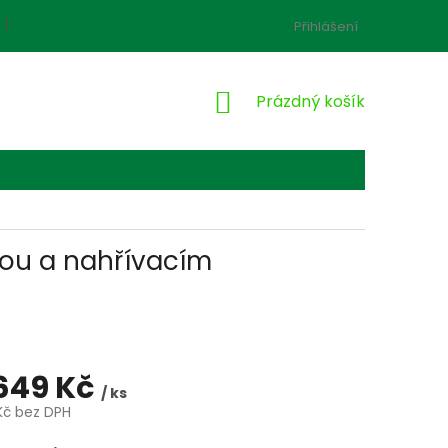
ZAHRADNÍ NÁBYTEK-KONTAKT
ŠICÍ DÍLNA-KONTAKT
Přihlášení
NÁKUPNÍ
Prázdný košík
KOŠÍK
kou a nahřívacím
649 Kč
/ ks
Kč
bez DPH