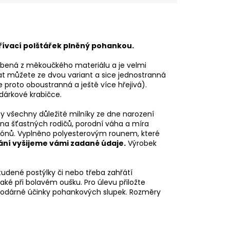
řívací polštářek plněný pohankou.
bená z měkoučkého materiálu a je velmi
rat můžete ze dvou variant a sice jednostranná
 proto oboustranná a ještě více hřejivá).
 dárkové krabičce.
ty všechny důležité milníky ze dne narození
na šťastných rodičů, porodní váha a míra
 tónů. Vyplněno polyesterovým rounem, které
ání vyšijeme vámi zadané údaje.
Výrobek
studené postýlky či nebo třeba zahřátí
ké při bolavém oušku. Pro úlevu přiložte
ahodárné účinky pohankových slupek. Rozměry