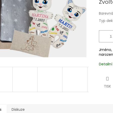
Zvolt
5
cena:
hvězdiček.
Barevná
Typ dek
Jméno, 
narozen
Detailn
TISK
s
Diskuze