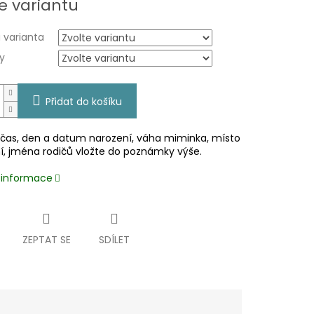
e variantu
 varianta
y
Přidat do košíku
čas, den a datum narození, váha miminka, místo
í, jména rodičů vložte do poznámky výše.
í informace
ZEPTAT SE
SDÍLET