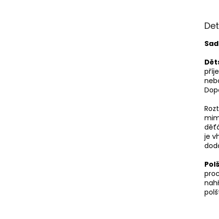
Det
Sad
Dět
příj
nebo
Dopo
Roz
mimi
děťá
je v
dodá
Pol
proc
nahř
polš