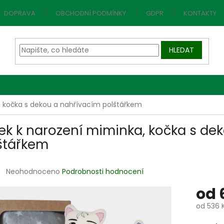
DOPRAVA
OBCHODNÍ PODMÍNKY
GDPR
KONTAKTY
HLEDAT
, kočka s dekou a nahřívacím polštářkem
ek k narození miminka, kočka s de
štářkem
Průměrné
Neohodnoceno
Podrobnosti hodnocení
hodnocení
od
produktu
je
od
536 
0,0
z
Měrná