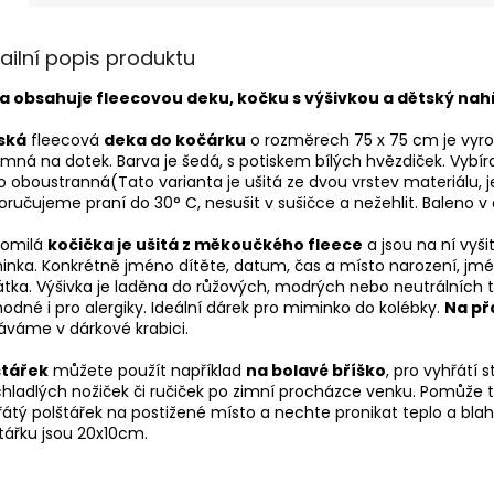
ailní popis produktu
a obsahuje fleecovou deku, kočku s výšivkou a dětský nah
ská
fleecová
deka do kočárku
o rozměrech 75 x 75 cm je vyro
emná na dotek. Barva je šedá, s potiskem bílých hvězdiček. Vybí
 oboustranná(Tato varianta je ušitá ze dvou vrstev materiálu, je
ručujeme praní do 30° C, nesušit v sušičce a nežehlit. Baleno v
tomilá
kočička je ušitá z měkoučkého fleece
a jsou na ní vyši
nka. Konkrétně jméno dítěte, datum, čas a místo narození, jmé
tka. Výšivka je laděna do růžových, modrých nebo neutrálních
hodné i pro alergiky. Ideální dárek pro miminko do kolébky.
Na př
váme v dárkové krabici.
štářek
můžete použít například
na bolavé bříško
, pro vyhřátí 
hladlých nožiček či ručiček po zimní procházce venku. Pomůže ta
átý polštářek na postižené místo a nechte pronikat teplo a bl
tářku jsou 20x10cm.